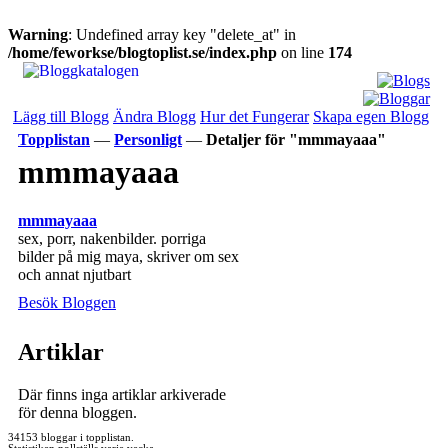
Warning
: Undefined array key "delete_at" in
/home/feworkse/blogtoplist.se/index.php
on line
174
Lägg till Blogg
Ändra Blogg
Hur det Fungerar
Skapa egen Blogg
Topplistan
—
Personligt
—
Detaljer för "mmmayaaa"
mmmayaaa
mmmayaaa
sex, porr, nakenbilder. porriga
bilder på mig maya, skriver om sex
och annat njutbart
Besök Bloggen
Artiklar
Där finns inga artiklar arkiverade
för denna bloggen.
34153 bloggar i topplistan.