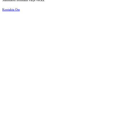
Statistiken nollställs varje vecka.
Kontakta Oss