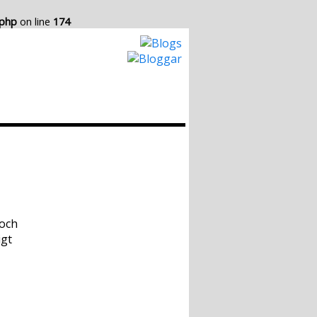
.php
on line
174
Hur det Fungerar
Skapa egen Blogg
 och
igt