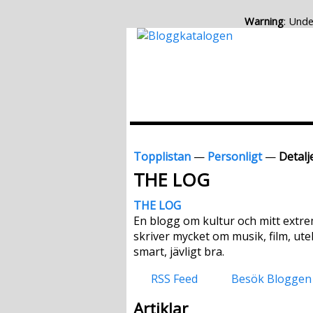
Warning
: Unde
Topplistan
—
Personligt
—
Detalj
THE LOG
THE LOG
En blogg om kultur och mitt extrem
skriver mycket om musik, film, uteli
smart, jävligt bra.
RSS Feed
Besök Bloggen
Artiklar