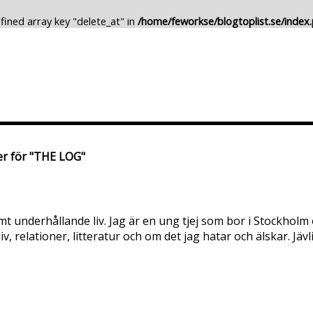
fined array key "delete_at" in
/home/feworkse/blogtoplist.se/index
Lägg till Blogg
Ändra Blogg
er för "THE LOG"
t underhållande liv. Jag är en ung tjej som bor i Stockholm
v, relationer, litteratur och om det jag hatar och älskar. Jävl