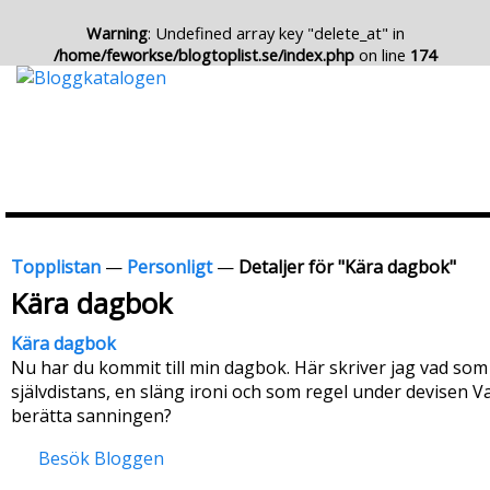
Warning
: Undefined array key "delete_at" in
/home/feworkse/blogtoplist.se/index.php
on line
174
Topplistan
—
Personligt
—
Detaljer för "Kära dagbok"
Kära dagbok
Kära dagbok
Nu har du kommit till min dagbok. Här skriver jag vad som f
självdistans, en släng ironi och som regel under devisen V
berätta sanningen?
Besök Bloggen