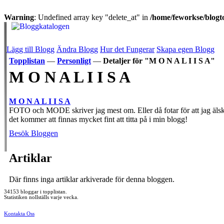
Warning
: Undefined array key "delete_at" in
/home/feworkse/blogto
Lägg till Blogg
Ändra Blogg
Hur det Fungerar
Skapa egen Blogg
Topplistan
—
Personligt
—
Detaljer för "M O N A L I I S A"
M O N A L I I S A
M O N A L I I S A
FOTO och MODE skriver jag mest om. Eller då fotar för att jag älskar
det kommer att finnas mycket fint att titta på i min blogg!
Besök Bloggen
Artiklar
Där finns inga artiklar arkiverade för denna bloggen.
34153 bloggar i topplistan.
Statistiken nollställs varje vecka.
Kontakta Oss