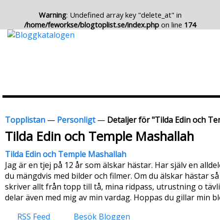
Warning
: Undefined array key "delete_at" in
/home/feworkse/blogtoplist.se/index.php
on line
174
Topplistan
—
Personligt
—
Detaljer för "Tilda Edin och T
Tilda Edin och Temple Mashallah
Tilda Edin och Temple Mashallah
Jag är en tjej på 12 år som älskar hästar. Har själv en alld
du mängdvis med bilder och filmer. Om du älskar hästar så 
skriver allt från topp till tå, mina ridpass, utrustning o t
delar även med mig av min vardag. Hoppas du gillar min bl
RSS Feed
Besök Bloggen