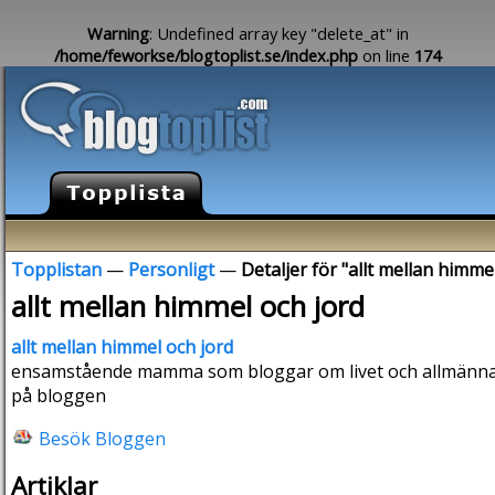
Warning
: Undefined array key "delete_at" in
/home/feworkse/blogtoplist.se/index.php
on line
174
Topplistan
—
Personligt
—
Detaljer för "allt mellan himme
allt mellan himmel och jord
allt mellan himmel och jord
ensamstående mamma som bloggar om livet och allmänna ta
på bloggen
Besök Bloggen
Artiklar