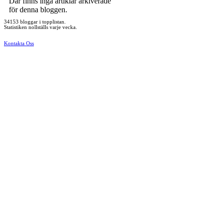
Där finns inga artiklar arkiverade
för denna bloggen.
34153 bloggar i topplistan.
Statistiken nollställs varje vecka.
Kontakta Oss