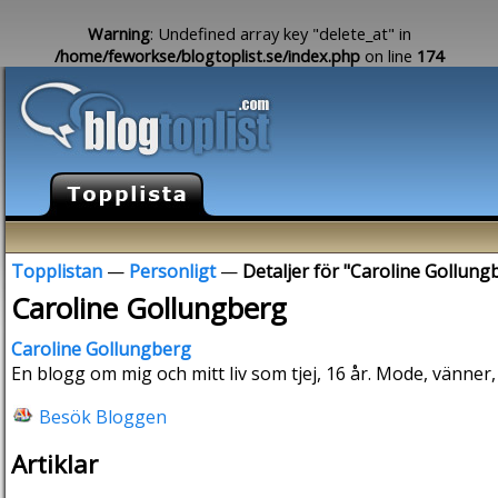
Warning
: Undefined array key "delete_at" in
/home/feworkse/blogtoplist.se/index.php
on line
174
Topplistan
—
Personligt
—
Detaljer för "Caroline Gollung
Caroline Gollungberg
Caroline Gollungberg
En blogg om mig och mitt liv som tjej, 16 år. Mode, vänner, 
Besök Bloggen
Artiklar