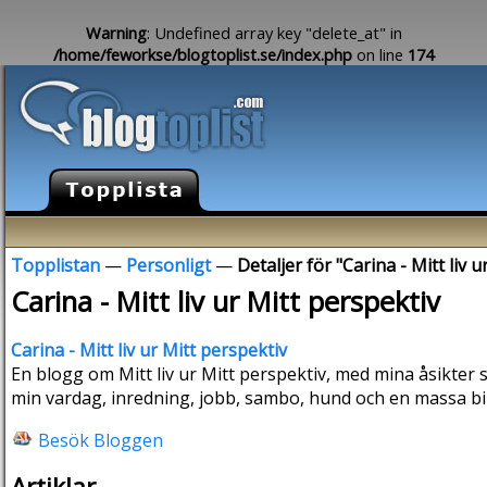
Warning
: Undefined array key "delete_at" in
/home/feworkse/blogtoplist.se/index.php
on line
174
Topplistan
—
Personligt
—
Detaljer för "Carina - Mitt liv 
Carina - Mitt liv ur Mitt perspektiv
Carina - Mitt liv ur Mitt perspektiv
En blogg om Mitt liv ur Mitt perspektiv, med mina åsikter 
min vardag, inredning, jobb, sambo, hund och en massa bi
Besök Bloggen
Artiklar