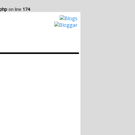
.php
on line
174
Hur det Fungerar
Skapa egen Blogg