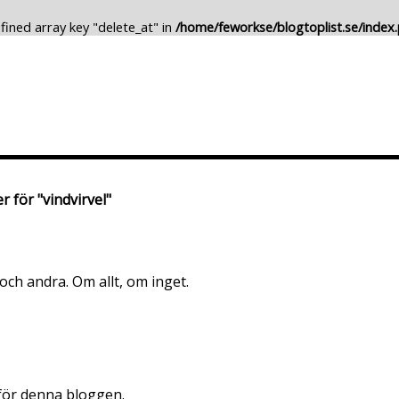
fined array key "delete_at" in
/home/feworkse/blogtoplist.se/index
Lägg till Blogg
Ändra Blogg
r för "vindvirvel"
och andra. Om allt, om inget.
 för denna bloggen.