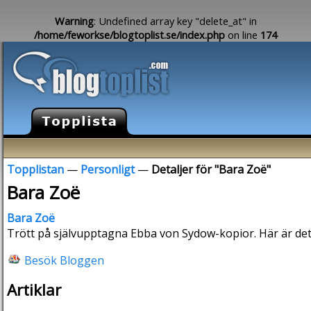
Warning
: Undefined array key "delete_at" in
/home/feworkse/blogtoplist.se/index.php
on line
174
Topplistan
—
Personligt
—
Detaljer för "Bara Zoë"
Bara Zoë
Bara Zoë
Trött på självupptagna Ebba von Sydow-kopior. Här är det li
Besök Bloggen
Artiklar