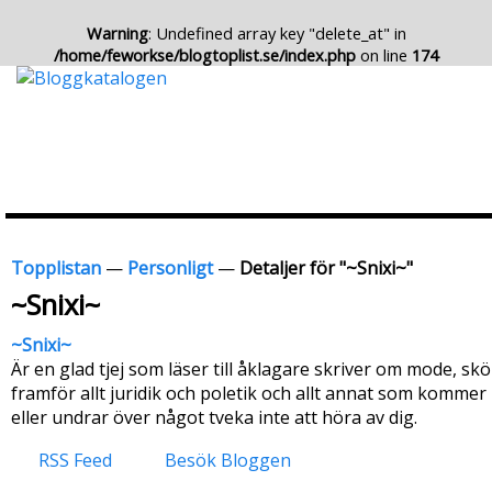
Warning
: Undefined array key "delete_at" in
/home/feworkse/blogtoplist.se/index.php
on line
174
Topplistan
—
Personligt
—
Detaljer för "~Snixi~"
~Snixi~
~Snixi~
Är en glad tjej som läser till åklagare skriver om mode, sk
framför allt juridik och poletik och allt annat som kommer
eller undrar över något tveka inte att höra av dig.
RSS Feed
Besök Bloggen