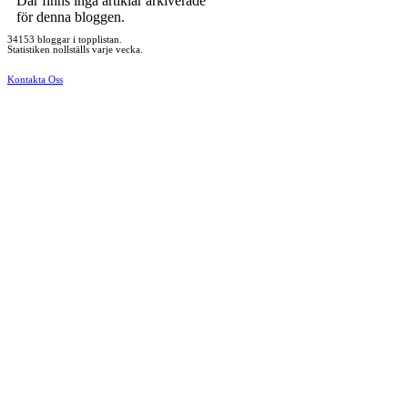
Där finns inga artiklar arkiverade
för denna bloggen.
34153 bloggar i topplistan.
Statistiken nollställs varje vecka.
Kontakta Oss