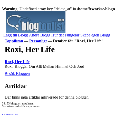
Warning
: Undefined array key "delete_at" in
/home/feworkse/blogto
Lägg till Blogg
Ändra Blogg
Hur det Fungerar
Skapa egen Blogg
Topplistan
—
Personligt
—
Detaljer för "Roxi, Her Life"
Roxi, Her Life
Roxi, Her Life
Roxi, Bloggar Om Allt Mellan Himmel Och Jord
Besök Bloggen
Artiklar
Där finns inga artiklar arkiverade för denna bloggen.
34153 bloggar i topplistan.
Statistiken nollställs varje vecka.
Kontakta Oss