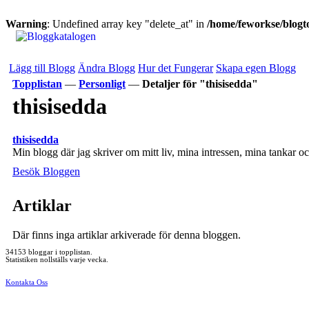
Warning
: Undefined array key "delete_at" in
/home/feworkse/blogto
Lägg till Blogg
Ändra Blogg
Hur det Fungerar
Skapa egen Blogg
Topplistan
—
Personligt
—
Detaljer för "thisisedda"
thisisedda
thisisedda
Min blogg där jag skriver om mitt liv, mina intressen, mina tankar o
Besök Bloggen
Artiklar
Där finns inga artiklar arkiverade för denna bloggen.
34153 bloggar i topplistan.
Statistiken nollställs varje vecka.
Kontakta Oss