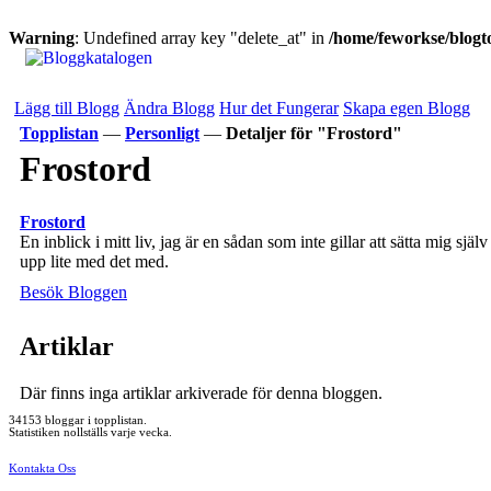
Warning
: Undefined array key "delete_at" in
/home/feworkse/blogto
Lägg till Blogg
Ändra Blogg
Hur det Fungerar
Skapa egen Blogg
Topplistan
—
Personligt
—
Detaljer för "Frostord"
Frostord
Frostord
En inblick i mitt liv, jag är en sådan som inte gillar att sätta mig själ
upp lite med det med.
Besök Bloggen
Artiklar
Där finns inga artiklar arkiverade för denna bloggen.
34153 bloggar i topplistan.
Statistiken nollställs varje vecka.
Kontakta Oss