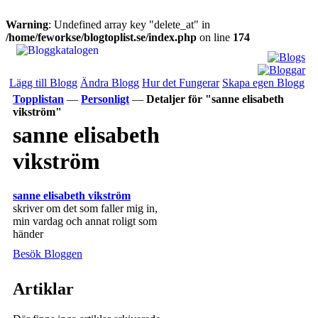
Warning
: Undefined array key "delete_at" in
/home/feworkse/blogtoplist.se/index.php
on line
174
Lägg till Blogg
Ändra Blogg
Hur det Fungerar
Skapa egen Blogg
Topplistan
—
Personligt
—
Detaljer för "sanne elisabeth
vikström"
sanne elisabeth
vikström
sanne elisabeth vikström
skriver om det som faller mig in,
min vardag och annat roligt som
händer
Besök Bloggen
Artiklar