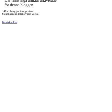
Där finns inga artiklar arkiverade
för denna bloggen.
34153 bloggar i topplistan.
Statistiken nollställs varje vecka.
Kontakta Oss