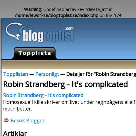
Warning
: Undefined array key "delete_at" in
/home/feworkse/blogtoplist.se/index.php
on line
174
Topplistan
—
Personligt
—
Detaljer för "Robin Strandberg 
Robin Strandberg - It's complicated
Robin Strandberg - It's complicated
Homosexuell kille skriver om livet under regnbågens alla 
much better.
Besök Bloggen
Artiklar