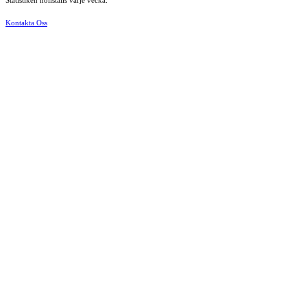
Statistiken nollställs varje vecka.
Kontakta Oss