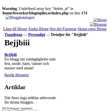
Warning
: Undefined array key "delete_at" in
/home/feworkse/blogtoplist.se/index.php
on line
174
Lägg till Blogg
Ändra Blogg
Hur det Fungerar
Skapa egen Blogg
Topplistan
—
Personligt
—
Detaljer för "Bejjbiii"
Bejjbiii
Bejjbiii
En blogg om vardagligheter som
fest, mode, barn, vänner och
massor med annat!
Besök Bloggen
Artiklar
Där finns inga artiklar arkiverade
för denna bloggen.
34153 bloggar i topplistan.