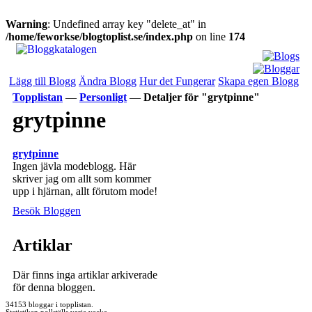
Warning
: Undefined array key "delete_at" in
/home/feworkse/blogtoplist.se/index.php
on line
174
Lägg till Blogg
Ändra Blogg
Hur det Fungerar
Skapa egen Blogg
Topplistan
—
Personligt
—
Detaljer för "grytpinne"
grytpinne
grytpinne
Ingen jävla modeblogg. Här
skriver jag om allt som kommer
upp i hjärnan, allt förutom mode!
Besök Bloggen
Artiklar
Där finns inga artiklar arkiverade
för denna bloggen.
34153 bloggar i topplistan.