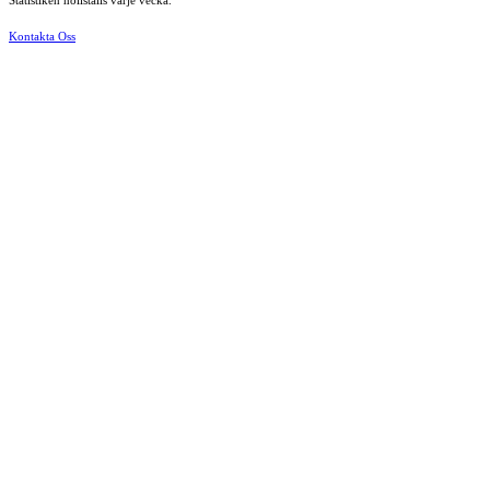
Statistiken nollställs varje vecka.
Kontakta Oss