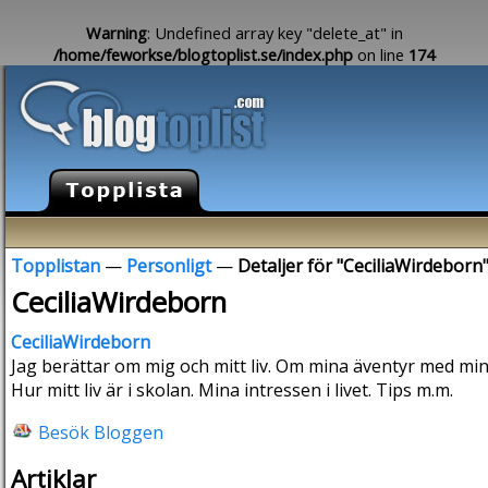
Warning
: Undefined array key "delete_at" in
/home/feworkse/blogtoplist.se/index.php
on line
174
Topplistan
—
Personligt
—
Detaljer för "CeciliaWirdeborn
CeciliaWirdeborn
CeciliaWirdeborn
Jag berättar om mig och mitt liv. Om mina äventyr med min
Hur mitt liv är i skolan. Mina intressen i livet. Tips m.m.
Besök Bloggen
Artiklar