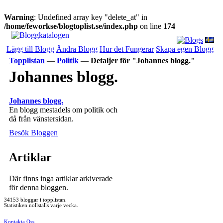
Warning
: Undefined array key "delete_at" in
/home/feworkse/blogtoplist.se/index.php
on line
174
Lägg till Blogg
Ändra Blogg
Hur det Fungerar
Skapa egen Blogg
Topplistan
—
Politik
—
Detaljer för "Johannes blogg."
Johannes blogg.
Johannes blogg.
En blogg mestadels om politik och
då från vänstersidan.
Besök Bloggen
Artiklar
Där finns inga artiklar arkiverade
för denna bloggen.
34153 bloggar i topplistan.
Statistiken nollställs varje vecka.
Kontakta Oss