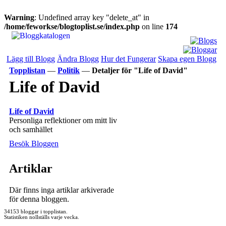
Warning
: Undefined array key "delete_at" in
/home/feworkse/blogtoplist.se/index.php
on line
174
Lägg till Blogg
Ändra Blogg
Hur det Fungerar
Skapa egen Blogg
Topplistan
—
Politik
—
Detaljer för "Life of David"
Life of David
Life of David
Personliga reflektioner om mitt liv
och samhället
Besök Bloggen
Artiklar
Där finns inga artiklar arkiverade
för denna bloggen.
34153 bloggar i topplistan.
Statistiken nollställs varje vecka.