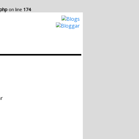
.php
on line
174
Hur det Fungerar
Skapa egen Blogg
är