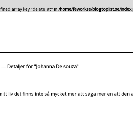
fined array key "delete_at" in
/home/feworkse/blogtoplist.se/index
Lägg till Blogg
Ändra Blogg
—
Detaljer för "Johanna De souza"
itt liv det finns inte så mycket mer att säga mer en att den 