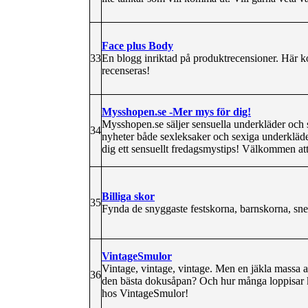
Face plus Body
33
En blogg inriktad på produktrecensioner. Här 
recenseras!
Mysshopen.se -Mer mys för dig!
Mysshopen.se säljer sensuella underkläder och s
34
nyheter både sexleksaker och sexiga underkläder
dig ett sensuellt fredagsmystips! Välkommen a
Billiga skor
35
Fynda de snyggaste festskorna, barnskorna, sneak
VintageSmulor
Vintage, vintage, vintage. Men en jäkla massa 
36
den bästa dokusåpan? Och hur många loppisar k
hos VintageSmulor!