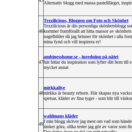
45
Alternativ blogg med massa pastellfärger, inspira
Tezzilicious, Bloggen om Foto och Skönhet
Tezzilicious är din personliga skönhetsblogg s
46
kommer framförallt att hitta massor av skönhets 
nagelbilder då jag brinner för skönhet i alla for
mina fynd och vill inspirera er!
ambinesshome.se - inredning på nätet
47
här hittar du inspiration som lyfter ditt hem till
mycket annat
mirkkalive
48
mirkka är beauty reborn. Här skapas nya vackra
spetsar, kläder av fina tyger - som blir till väsko
wahlmans kläder
I min blogg skriver jag mest om vad som händer i
49
tänker göra, olika tester jag gör av varor som fi
Det skrivs även en del om mitt privatliv.