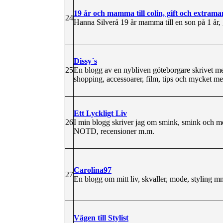
19 år och mamma till colin, gift och extra
24
Hanna Silverå 19 år mamma till en son på 1 år
Dissy´s
25
En blogg av en nybliven göteborgare skrivet m
shopping, accessoarer, film, tips och mycket me
Ett Lyckligt Liv
26
I min blogg skriver jag om smink, smink och 
NOTD, recensioner m.m.
Carolina97
27
En blogg om mitt liv, skvaller, mode, styling m
Vägen till Stylist