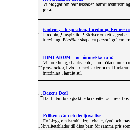
11
Vi bloggar om barnleksaker, barnrumsinredning, 
göra!
tendency - Inspiration, Inredning, Renoveri
12
Inredning! Inspiration! Skriver om ett lägenhet
inredning. Försöker skapa ett personligt hem med
HIMLARUM - för himmelska rum!
Vit inredning, shabby chic, handmålade unika mö
13
provdockor, livbojar med texter m m. Himlarum
inredning i lantlig stil.
Dagens Deal
14
Här hittar du dagsaktuella rabatter och reor hos 
Fröken svår och det ljuva livet
En blogg om barnkläder, nyheter, fynd och mass
15
kvalitetskläder till dina barn för samma pris s