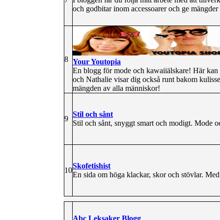
och godbitar inom accessoarer och ge mängder 
8
Your Youtopia
En blogg för mode och kawaiiälskare! Här kan d
och Nathalie visar dig också runt bakom kulisser
mängden av alla människor!
Stil och sånt
9
Stil och sånt, snyggt smart och modigt. Mode och 
Skofetishist
10
En sida om höga klackar, skor och stövlar. Med
Abc Leksaker Blogg