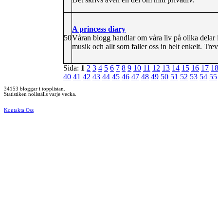
A princess diary
50
Våran blogg handlar om våra liv på olika delar 
musik och allt som faller oss in helt enkelt. Trev
Sida:
1
2
3
4
5
6
7
8
9
10
11
12
13
14
15
16
17
1
40
41
42
43
44
45
46
47
48
49
50
51
52
53
54
55
34153 bloggar i topplistan.
Statistiken nollställs varje vecka.
Kontakta Oss