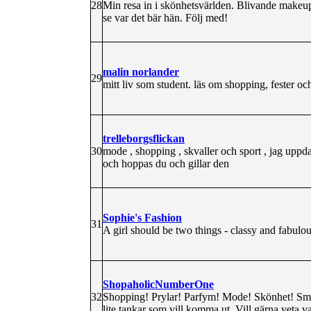
28
Min resa in i skönhetsvärlden. Blivande makeup-
se var det bär hän. Följ med!
malin norlander
29
mitt liv som student. läs om shopping, fester oc
trelleborgsflickan
30
mode , shopping , skvaller och sport , jag uppda
och hoppas du och gillar den
Sophie's Fashion
31
A girl should be two things - classy and fabulo
ShopaholicNumberOne
32
Shopping! Prylar! Parfym! Mode! Skönhet! Sm
lite tankar som vill komma ut. Vill gärna veta v