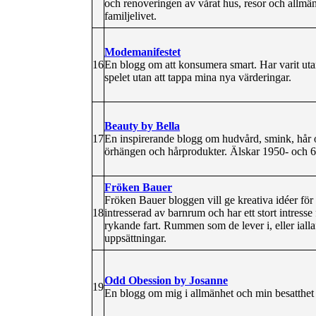
och renoveringen av vårat hus, resor och allmä
familjelivet.
Modemanifestet
16
En blogg om att konsumera smart. Har varit utan 
spelet utan att tappa mina nya värderingar.
Beauty by Bella
17
En inspirerande blogg om hudvård, smink, hår och
örhängen och hårprodukter. Älskar 1950- och 60-
Fröken Bauer
Fröken Bauer bloggen vill ge kreativa idéer för
18
intresserad av barnrum och har ett stort intresse
rykande fart. Rummen som de lever i, eller iallaf
uppsättningar.
Odd Obession by Josanne
19
En blogg om mig i allmänhet och min besatthet