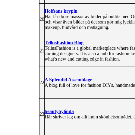
Hoffsans krypin
Här får du se massor av bilder på outfits med 
20
och visar även bilder på det som gör mig lyckli
makeup, hudvård och matlagning.
TellusFashion Blog
TellusFashion is a global marketplace where fas
21
coming designers. It is also a hub for fashion lov
what’s new and cutting edge in fashion.
A Splendid Assemblage
22
A blog full of love for fashion DIYs, handmade c
beautybylinda
23
Här skriver jag om allt inom skönhetsområdet, 