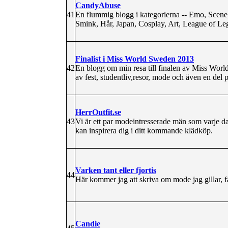
CandyAbuse
41
En flummig blogg i kategorierna -- Emo, Scene,
Smink, Hår, Japan, Cosplay, Art, League of Leg
Finalist i Miss World Sweden 2013
42
En blogg om min resa till finalen av Miss Worl
av fest, studentliv,resor, mode och även en del
HerrOutfit.se
43
Vi är ett par modeintresserade män som varje dag 
kan inspirera dig i ditt kommande klädköp.
Varken tant eller fjortis
44
Här kommer jag att skriva om mode jag gillar, f
Candie