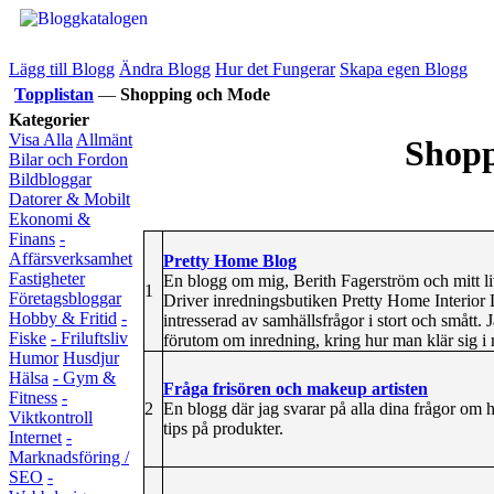
Lägg till Blogg
Ändra Blogg
Hur det Fungerar
Skapa egen Blogg
Topplistan
—
Shopping och Mode
Kategorier
Visa Alla
Allmänt
Shopp
Bilar och Fordon
Bildbloggar
Datorer & Mobilt
Ekonomi &
Finans
-
Affärsverksamhet
Pretty Home Blog
Fastigheter
En blogg om mig, Berith Fagerström och mitt liv
1
Företagsbloggar
Driver inredningsbutiken Pretty Home Interior 
Hobby & Fritid
-
intresserad av samhällsfrågor i stort och smått. 
Fiske
- Friluftsliv
förutom om inredning, kring hur man klär sig i 
Humor
Husdjur
Hälsa
- Gym &
Fråga frisören och makeup artisten
Fitness
-
2
En blogg där jag svarar på alla dina frågor om 
Viktkontroll
tips på produkter.
Internet
-
Marknadsföring /
SEO
-