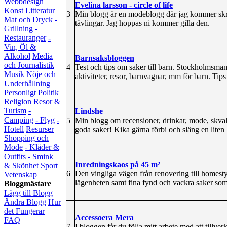
Webbdesign
Evelina larsson - circle of life
Konst
Litteratur
3
Min blogg är en modeblogg där jag kommer skriva
Mat och Dryck
-
tävlingar. Jag hoppas ni kommer gilla den.
Grillning
-
Restauranger
-
Vin, Öl &
Alkohol
Media
Barnsaksbloggen
och Journalistik
4
Test och tips om saker till barn. Stockholmsma
Musik
Nöje och
aktiviteter, resor, barnvagnar, mm för barn. Tip
Underhållning
Personligt
Politik
Religion
Resor &
Turism
-
Lindshe
Camping
- Flyg
-
5
Min blogg om recensioner, drinkar, mode, skval
Hotell
Resurser
goda saker! Kika gärna förbi och släng en liten
Shopping och
Mode
- Kläder &
Outfits
- Smink
Inredningskaos på 45 m²
& Skönhet
Sport
6
Den vingliga vägen från renovering till homesty
Vetenskap
lägenheten samt fina fynd och vackra saker som
Bloggmästare
Lägg till Blogg
Ändra Blogg
Hur
det Fungerar
Accessoera Mera
FAQ
7
I bloggen får du följa mitt arbete med att till