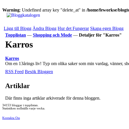
Warning
: Undefined array key "delete_at" in
/home/feworkse/blogto
Lägg till Blogg
Ändra Blogg
Hur det Fungerar
Skapa egen Blogg
Topplistan
—
Shopping och Mode
—
Detaljer för "Karros"
Karros
Karros
Om en 13årings liv! Typ om olika saker som min vardag, vänner, sh
RSS Feed
Besök Bloggen
Artiklar
Där finns inga artiklar arkiverade för denna bloggen.
34153 bloggar i topplistan.
Statistiken nollställs varje vecka.
Kontakta Oss