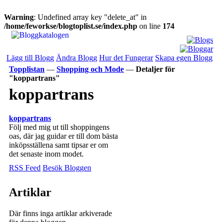
Warning
: Undefined array key "delete_at" in
/home/feworkse/blogtoplist.se/index.php
on line
174
Lägg till Blogg
Ändra Blogg
Hur det Fungerar
Skapa egen Blogg
Topplistan
—
Shopping och Mode
—
Detaljer för
"koppartrans"
koppartrans
koppartrans
Följ med mig ut till shoppingens
oas, där jag guidar er till dom bästa
inköpsställena samt tipsar er om
det senaste inom modet.
RSS Feed
Besök Bloggen
Artiklar
Där finns inga artiklar arkiverade