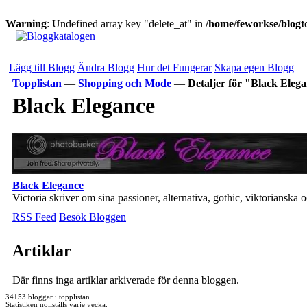
Warning
: Undefined array key "delete_at" in
/home/feworkse/blogto
Lägg till Blogg
Ändra Blogg
Hur det Fungerar
Skapa egen Blogg
Topplistan
—
Shopping och Mode
—
Detaljer för "Black Eleg
Black Elegance
Black Elegance
Victoria skriver om sina passioner, alternativa, gothic, viktorianska o
RSS Feed
Besök Bloggen
Artiklar
Där finns inga artiklar arkiverade för denna bloggen.
34153 bloggar i topplistan.
Statistiken nollställs varje vecka.