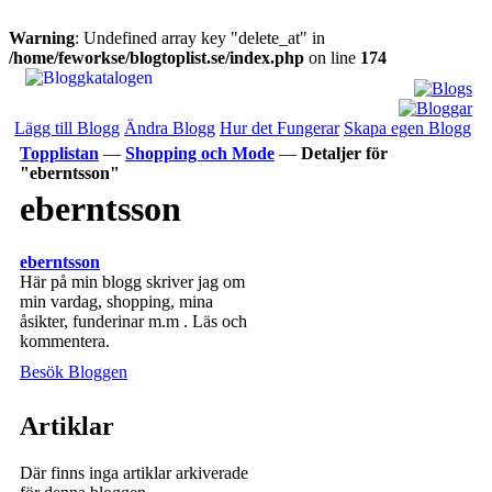
Warning
: Undefined array key "delete_at" in
/home/feworkse/blogtoplist.se/index.php
on line
174
Lägg till Blogg
Ändra Blogg
Hur det Fungerar
Skapa egen Blogg
Topplistan
—
Shopping och Mode
—
Detaljer för
"eberntsson"
eberntsson
eberntsson
Här på min blogg skriver jag om
min vardag, shopping, mina
åsikter, funderinar m.m . Läs och
kommentera.
Besök Bloggen
Artiklar
Där finns inga artiklar arkiverade