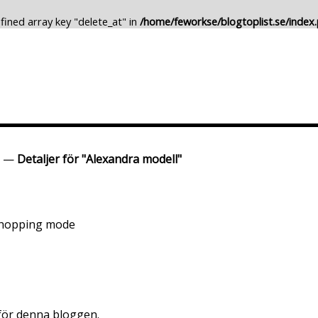
fined array key "delete_at" in
/home/feworkse/blogtoplist.se/index
Lägg till Blogg
Ändra Blogg
—
Detaljer för "Alexandra modell"
shopping mode
 för denna bloggen.