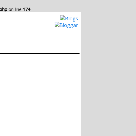
.php
on line
174
Hur det Fungerar
Skapa egen Blogg