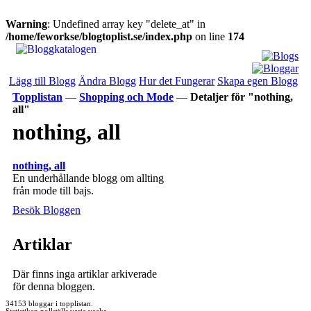
Warning
: Undefined array key "delete_at" in
/home/feworkse/blogtoplist.se/index.php
on line
174
Lägg till Blogg
Ändra Blogg
Hur det Fungerar
Skapa egen Blogg
Topplistan
—
Shopping och Mode
—
Detaljer för "nothing,
all"
nothing, all
nothing, all
En underhållande blogg om allting
från mode till bajs.
Besök Bloggen
Artiklar
Där finns inga artiklar arkiverade
för denna bloggen.
34153 bloggar i topplistan.