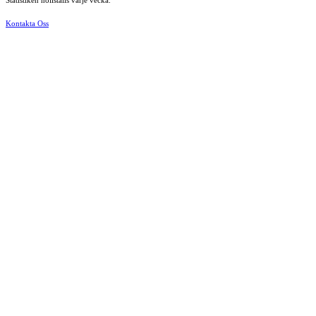
Statistiken nollställs varje vecka.
Kontakta Oss