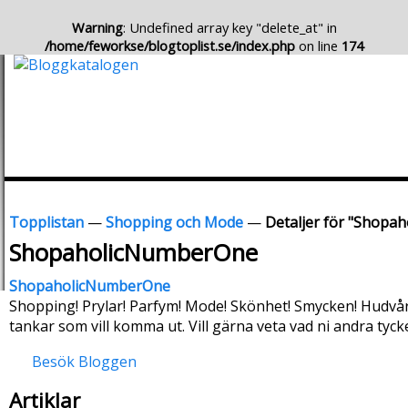
Warning
: Undefined array key "delete_at" in
/home/feworkse/blogtoplist.se/index.php
on line
174
Topplistan
—
Shopping och Mode
—
Detaljer för "Shopa
ShopaholicNumberOne
ShopaholicNumberOne
Shopping! Prylar! Parfym! Mode! Skönhet! Smycken! Hudvård!
tankar som vill komma ut. Vill gärna veta vad ni andra tycke
Besök Bloggen
Artiklar