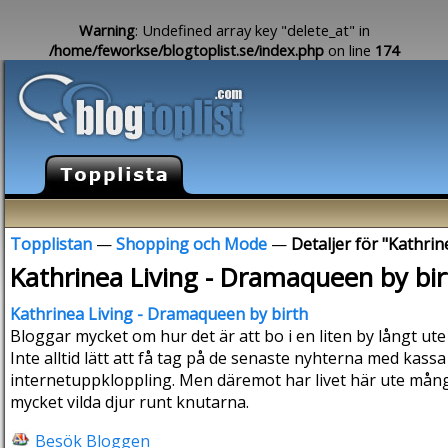
Warning
: Undefined array key "delete_at" in
/home/feworkse/blogtoplist.se/index.php
on line
174
Topplistan
—
Shopping och Mode
—
Detaljer för "Kathri
Kathrinea Living - Dramaqueen by bir
Kathrinea Living - Dramaqueen by birth
Bloggar mycket om hur det är att bo i en liten by långt ut
Inte alltid lätt att få tag på de senaste nyhterna med kass
internetuppkloppling. Men däremot har livet här ute mång
mycket vilda djur runt knutarna.
Besök Bloggen