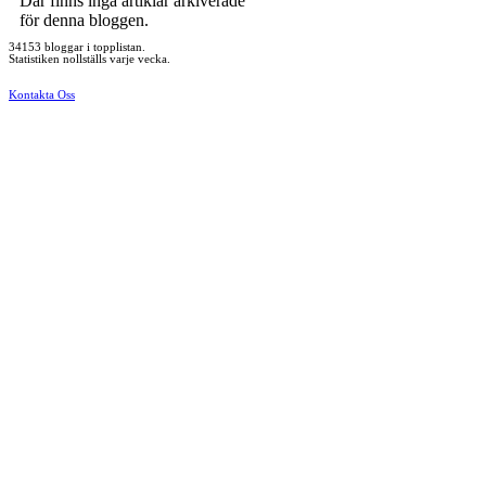
Där finns inga artiklar arkiverade
för denna bloggen.
34153 bloggar i topplistan.
Statistiken nollställs varje vecka.
Kontakta Oss