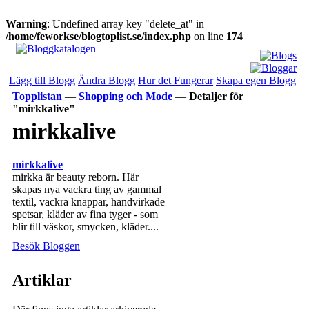
Warning
: Undefined array key "delete_at" in
/home/feworkse/blogtoplist.se/index.php
on line
174
Lägg till Blogg
Ändra Blogg
Hur det Fungerar
Skapa egen Blogg
Topplistan
—
Shopping och Mode
—
Detaljer för
"mirkkalive"
mirkkalive
mirkkalive
mirkka är beauty reborn. Här
skapas nya vackra ting av gammal
textil, vackra knappar, handvirkade
spetsar, kläder av fina tyger - som
blir till väskor, smycken, kläder....
Besök Bloggen
Artiklar