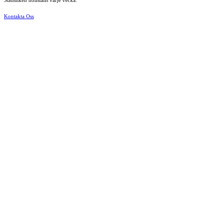
Statistiken nollställs varje vecka.
Kontakta Oss