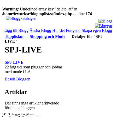
Warning
: Undefined array key "delete_at" in
/home/feworkse/blogtoplist.se/index.php
on line
174
Lägg till Blogg
Ändra Blogg
Hur det Fungerar
Skapa egen Blogg
Topplistan
—
Shopping och Mode
—
Detaljer för "SPJ-
LIVE"
SPJ-LIVE
SPJ-LIVE
22 årig tjej som pluggar och jobbar
med mode i LA
Besök Bloggen
Artiklar
Där finns inga artiklar arkiverade
för denna bloggen.
34153 bloggar i topplistan.