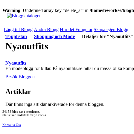
Warning
: Undefined array key "delete_at" in
/home/feworkse/blogto
Lägg till Blogg
Ändra Blogg
Hur det Fungerar
Skapa egen Blogg
Topplistan
—
Shopping och Mode
—
Detaljer för "Nyaoutfits"
Nyaoutfits
Nyaoutfits
En modeblogg för killar. På nyaoutfits.se hittar du massa olika kompl
Besök Bloggen
Artiklar
Där finns inga artiklar arkiverade för denna bloggen.
34153 bloggar i topplistan.
Statistiken nollställs varje vecka.
Kontakta Oss