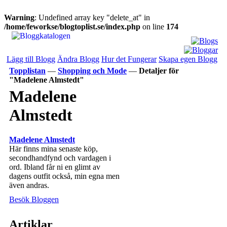
Warning
: Undefined array key "delete_at" in
/home/feworkse/blogtoplist.se/index.php
on line
174
Lägg till Blogg
Ändra Blogg
Hur det Fungerar
Skapa egen Blogg
Topplistan
—
Shopping och Mode
—
Detaljer för
"Madelene Almstedt"
Madelene
Almstedt
Madelene Almstedt
Här finns mina senaste köp,
secondhandfynd och vardagen i
ord. Ibland får ni en glimt av
dagens outfit också, min egna men
även andras.
Besök Bloggen
Artiklar