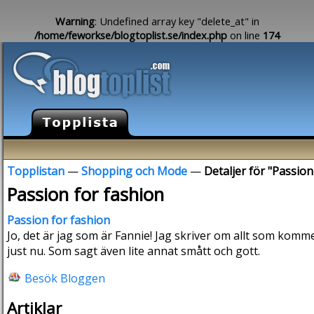
Warning
: Undefined array key "delete_at" in
/home/feworkse/blogtoplist.se/index.php
on line
174
Topplistan
—
Shopping och Mode
—
Detaljer för "Passion
Passion for fashion
Passion for fashion
Jo, det är jag som är Fannie! Jag skriver om allt som kom
just nu. Som sagt även lite annat smått och gott.
Besök Bloggen
Artiklar