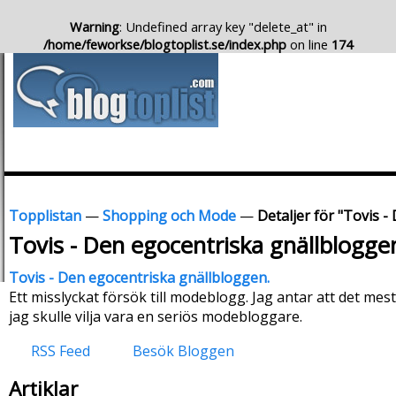
Warning
: Undefined array key "delete_at" in
/home/feworkse/blogtoplist.se/index.php
on line
174
Topplistan
—
Shopping och Mode
—
Detaljer för "Tovis 
Tovis - Den egocentriska gnällblogge
Tovis - Den egocentriska gnällbloggen.
Ett misslyckat försök till modeblogg. Jag antar att det me
jag skulle vilja vara en seriös modebloggare.
RSS Feed
Besök Bloggen
Artiklar