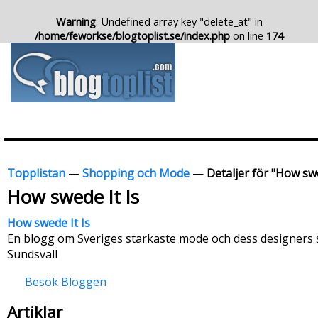
Warning
: Undefined array key "delete_at" in
/home/feworkse/blogtoplist.se/index.php
on line
174
Topplistan
—
Shopping och Mode
—
Detaljer för "How swe
How swede It Is
How swede It Is
En blogg om Sveriges starkaste mode och dess designers s
Sundsvall
Besök Bloggen
Artiklar