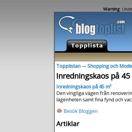
Warning
: Unde
Topplistan
—
Shopping och Mode
Inredningskaos på 45
Inredningskaos på 45 m²
Den vingliga vägen från renovering
lägenheten samt fina fynd och vac
Besök Bloggen
Artiklar