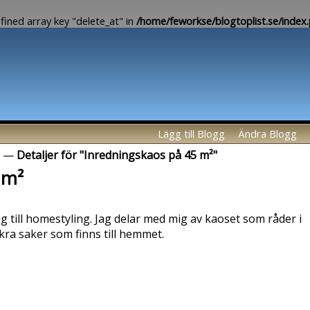
fined array key "delete_at" in
/home/feworkse/blogtoplist.se/index
Lägg till Blogg
Ändra Blogg
—
Detaljer för "Inredningskaos på 45 m²"
 m²
 till homestyling. Jag delar med mig av kaoset som råder i
kra saker som finns till hemmet.