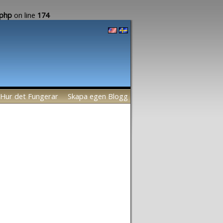
.php
on line
174
Hur det Fungerar
Skapa egen Blogg