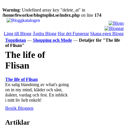
Warning
: Undefined array key "delete_at" in
/home/feworkse/blogtoplist.se/index.php
on line
174
Lägg till Blogg
Ändra Blogg
Hur det Fungerar
Skapa egen Blogg
Topplistan
—
Shopping och Mode
—
Detaljer för "The life
of Flisan"
The life of
Flisan
The life of Flisan
En salig blandning av what's going
on in my mind, kläder och sånt,
åsikter, vardag och fest. En inblick
i mitt liv helt enkelt!
Besök Bloggen
Artiklar