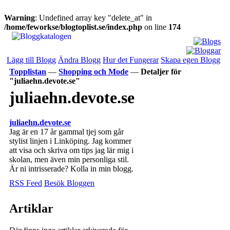
Warning
: Undefined array key "delete_at" in
/home/feworkse/blogtoplist.se/index.php
on line
174
Lägg till Blogg
Ändra Blogg
Hur det Fungerar
Skapa egen Blogg
Topplistan
—
Shopping och Mode
—
Detaljer för
"juliaehn.devote.se"
juliaehn.devote.se
juliaehn.devote.se
Jag är en 17 år gammal tjej som går
stylist linjen i Linköping. Jag kommer
att visa och skriva om tips jag lär mig i
skolan, men även min personliga stil.
Är ni intrisserade? Kolla in min blogg.
RSS Feed
Besök Bloggen
Artiklar