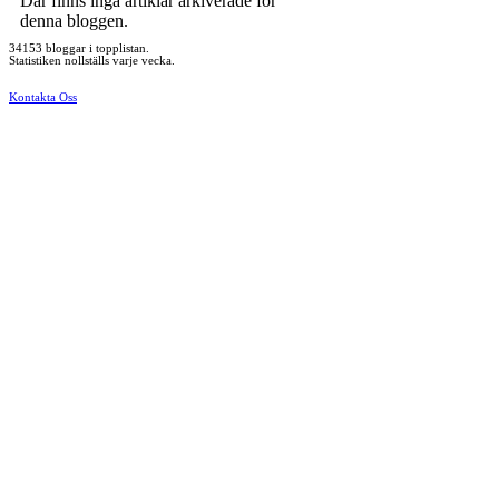
Där finns inga artiklar arkiverade för
denna bloggen.
34153 bloggar i topplistan.
Statistiken nollställs varje vecka.
Kontakta Oss