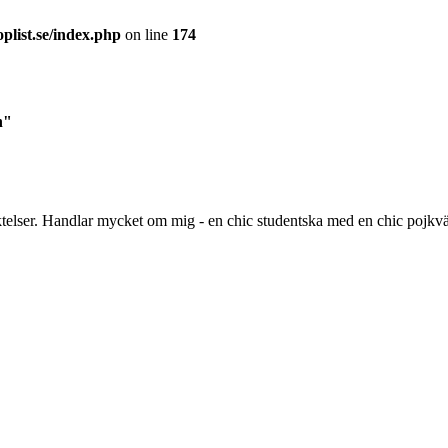
plist.se/index.php
on line
174
n"
aktelser. Handlar mycket om mig - en chic studentska med en chic pojkv