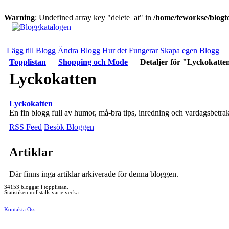
Warning
: Undefined array key "delete_at" in
/home/feworkse/blogto
Lägg till Blogg
Ändra Blogg
Hur det Fungerar
Skapa egen Blogg
Topplistan
—
Shopping och Mode
—
Detaljer för "Lyckokatte
Lyckokatten
Lyckokatten
En fin blogg full av humor, må-bra tips, inredning och vardagsbetr
RSS Feed
Besök Bloggen
Artiklar
Där finns inga artiklar arkiverade för denna bloggen.
34153 bloggar i topplistan.
Statistiken nollställs varje vecka.
Kontakta Oss