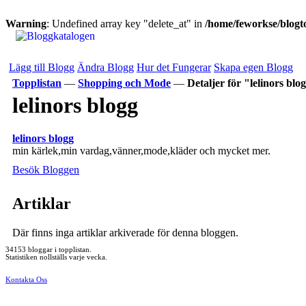
Warning
: Undefined array key "delete_at" in
/home/feworkse/blogto
Lägg till Blogg
Ändra Blogg
Hur det Fungerar
Skapa egen Blogg
Topplistan
—
Shopping och Mode
—
Detaljer för "lelinors blo
lelinors blogg
lelinors blogg
min kärlek,min vardag,vänner,mode,kläder och mycket mer.
Besök Bloggen
Artiklar
Där finns inga artiklar arkiverade för denna bloggen.
34153 bloggar i topplistan.
Statistiken nollställs varje vecka.
Kontakta Oss