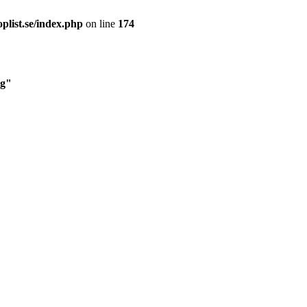
plist.se/index.php
on line
174
gg"