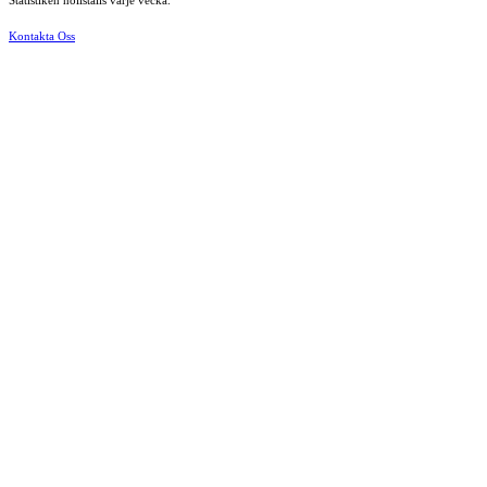
Statistiken nollställs varje vecka.
Kontakta Oss