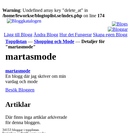
Warning
: Undefined array key "delete_at" in
/home/feworkse/blogtoplist.se/index.php
on line
174
Lägg till Blogg
Ändra Blogg
Hur det Fungerar
Skapa egen Blogg
Topplistan
—
Shopping och Mode
—
Detaljer för
"martasmode"
martasmode
martasmode
En blogg där jag skriver om min
vardag och mode
Besök Bloggen
Artiklar
Där finns inga artiklar arkiverade
för denna bloggen.
34153 bloggar i topplistan.