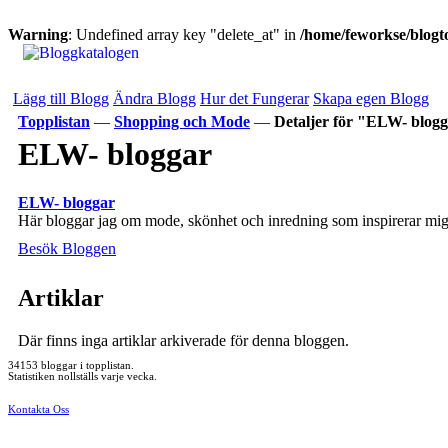
Warning
: Undefined array key "delete_at" in
/home/feworkse/blogto
Lägg till Blogg
Ändra Blogg
Hur det Fungerar
Skapa egen Blogg
Topplistan
—
Shopping och Mode
—
Detaljer för "ELW- blog
ELW- bloggar
ELW- bloggar
Här bloggar jag om mode, skönhet och inredning som inspirerar mig
Besök Bloggen
Artiklar
Där finns inga artiklar arkiverade för denna bloggen.
34153 bloggar i topplistan.
Statistiken nollställs varje vecka.
Kontakta Oss