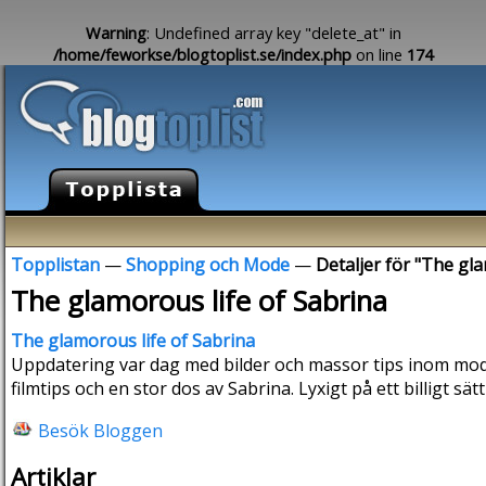
Warning
: Undefined array key "delete_at" in
/home/feworkse/blogtoplist.se/index.php
on line
174
Topplistan
—
Shopping och Mode
—
Detaljer för "The gla
The glamorous life of Sabrina
The glamorous life of Sabrina
Uppdatering var dag med bilder och massor tips inom mod
filmtips och en stor dos av Sabrina. Lyxigt på ett billigt sätt
Besök Bloggen
Artiklar