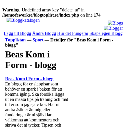
Warning
: Undefined array key "delete_at" in
/home/feworkse/blogtoplist.se/index.php
on line
174
Lägg till Blogg
Ändra Blogg
Hur det Fungerar
Skapa egen Blogg
Topplistan
—
Sport
—
Detaljer för "Beas Kom i Form -
blogg"
Beas Kom i
Form - blogg
Beas Kom i Form - blogg
En blogg för er slappisar som
behöver en spark i baken för att
komma igång. Ska försöka lägga
ut en massa tips på träning och mat
till er som jag själv kör. Har ni
andra åsikter än mig eller
funderingar är ni självklart
välkomna att kommentera och
skriva det ni tycker. Tipsen och