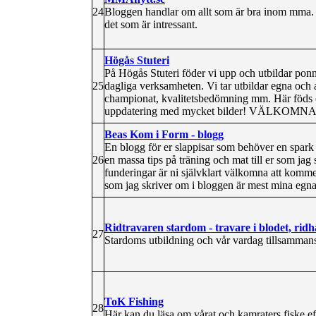
24
Bloggen handlar om allt som är bra inom mma.
det som är intressant.
Högås Stuteri
På Högås Stuteri föder vi upp och utbildar ponn
25
dagliga verksamheten. Vi tar utbildar egna oc
championat, kvalitetsbedömning mm. Här föds o
uppdatering med mycket bilder! VÄLKOMNA
Beas Kom i Form - blogg
En blogg för er slappisar som behöver en spark
26
en massa tips på träning och mat till er som jag 
funderingar är ni självklart välkomna att komme
som jag skriver om i bloggen är mest mina egna 
Ridtravaren stardom - travare i blodet, ridhä
27
Stardoms utbildning och vår vardag tillsamman
ToK Fishing
28
Här kan du läsa om vårat och kamraters fiske