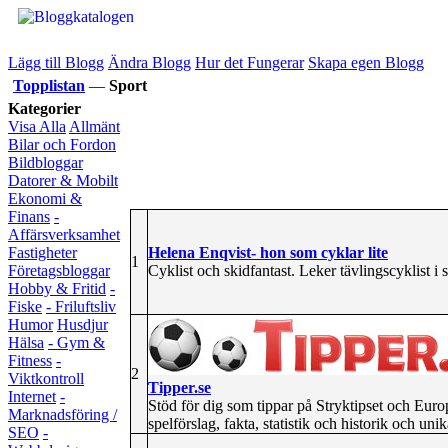
Lägg till Blogg
Ändra Blogg
Hur det Fungerar
Skapa egen Blogg
Topplistan
—
Sport
Kategorier
Visa Alla
Allmänt
Bilar och Fordon
Bildbloggar
Datorer & Mobilt
Ekonomi &
Finans
-
Affärsverksamhet
Helena Enqvist- hon som cyklar lite
Fastigheter
1
Cyklist och skidfantast. Leker tävlingscyklist i 
Företagsbloggar
Hobby & Fritid
-
Fiske
- Friluftsliv
Humor
Husdjur
Hälsa
- Gym &
Fitness
-
2
Viktkontroll
Tipper.se
Internet
-
Stöd för dig som tippar på Stryktipset och Europ
Marknadsföring /
spelförslag, fakta, statistik och historik och uni
SEO
-