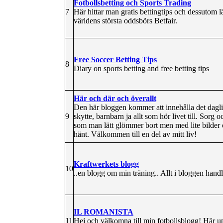
Fotbollsbetting och Sports Trading
7
Här hittar man gratis bettingtips och dessutom l
världens största oddsbörs Betfair.
Free Soccer Betting Tips
8
Diary on sports betting and free betting tips
Här och där och överallt
Den här bloggen kommer att innehålla det dagliga
9
skytte, barnbarn ja allt som hör livet till. Sorg
som man lätt glömmer bort men med lite bilder 
hänt. Välkommen till en del av mitt liv!
Kraftwerkets blogg
10
..en blogg om min träning.. Allt i bloggen handl
IL ROMANISTA
11
Hej och välkomna till min fotbollsblogg! Här up