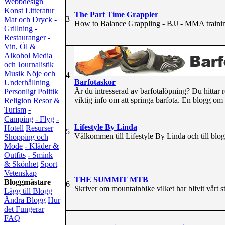
Webbdesign
Konst
Litteratur
The Part Time Grappler
3
Mat och Dryck
-
How to Balance Grappling - BJJ - MMA trainin
Grillning
-
Restauranger
-
Vin, Öl &
Alkohol
Media
och Journalistik
Musik
Nöje och
4
Barfotaskor
Underhållning
Är du intresserad av barfotalöpning? Du hittar r
Personligt
Politik
viktig info om att springa barfota. En blogg om 
Religion
Resor &
Turism
-
Camping
- Flyg
-
Lifestyle By Linda
Hotell
Resurser
5
Välkommen till Lifestyle By Linda och till blog
Shopping och
Mode
- Kläder &
Outfits
- Smink
& Skönhet
Sport
Vetenskap
THE SUMMIT MTB
Bloggmästare
6
Skriver om mountainbike vilket har blivit vårt sto
Lägg till Blogg
Ändra Blogg
Hur
det Fungerar
FAQ