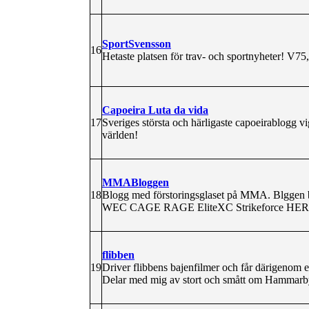
SportSvensson
16
Hetaste platsen för trav- och sportnyheter! V7
Capoeira Luta da vida
17
Sveriges största och härligaste capoeirablogg v
världen!
MMABloggen
18
Blogg med förstoringsglaset på MMA. Blggen 
WEC CAGE RAGE EliteXC Strikeforce HERO
flibben
19
Driver flibbens bajenfilmer och får därigenom e
Delar med mig av stort och smått om Hammarby,