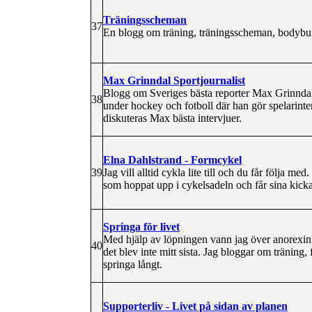
Träningsscheman
37
En blogg om träning, träningsscheman, bodybu
Max Grinndal Sportjournalist
Blogg om Sveriges bästa reporter Max Grinndal
38
under hockey och fotboll där han gör spelarinte
diskuteras Max bästa intervjuer.
Elna Dahlstrand - Formcykel
39
Jag vill alltid cykla lite till och du får följa m
som hoppat upp i cykelsadeln och får sina kickar
Springa för livet
Med hjälp av löpningen vann jag över anorexin.
40
det blev inte mitt sista. Jag bloggar om träning,
springa långt.
Supporterliv - Livet på sidan av planen