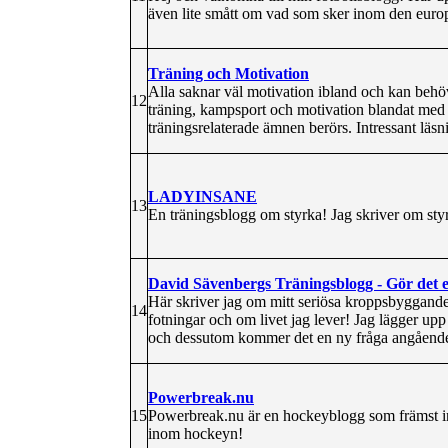
även lite smått om vad som sker inom den europ
Träning och Motivation
Alla saknar väl motivation ibland och kan behö
12
träning, kampsport och motivation blandat med
träningsrelaterade ämnen berörs. Intressant läsn
LADYINSANE
13
En träningsblogg om styrka! Jag skriver om sty
David Sävenbergs Träningsblogg - Gör det 
Här skriver jag om mitt seriösa kroppsbyggand
14
fotningar och om livet jag lever! Jag lägger upp 
och dessutom kommer det en ny fråga angående 
Powerbreak.nu
15
Powerbreak.nu är en hockeyblogg som främst in
inom hockeyn!