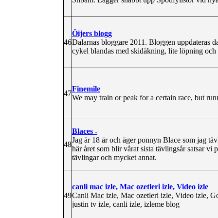
Öijers blogg
46
Dalarnas bloggare 2011. Bloggen uppdateras d
cykel blandas med skidåkning, lite löpning och e
Finemile
47
We may train or peak for a certain race, but runn
Blaces -
Jag är 18 år och äger ponnyn Blace som jag tävl
48
här året som blir vårat sista tävlingsår satsar vi
tävlingar och mycket annat.
canli mac izle, Mac ozetleri izle, Video izle
49
Canli Mac izle, Mac ozetleri izle, Video izle, Gol
justin tv izle, canli izle, izleme blog