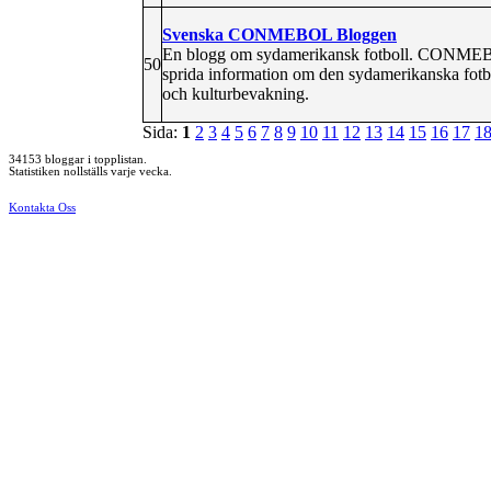
Svenska CONMEBOL Bloggen
En blogg om sydamerikansk fotboll. CONMEBOL 
50
sprida information om den sydamerikanska fotbo
och kulturbevakning.
Sida:
1
2
3
4
5
6
7
8
9
10
11
12
13
14
15
16
17
1
34153 bloggar i topplistan.
Statistiken nollställs varje vecka.
Kontakta Oss