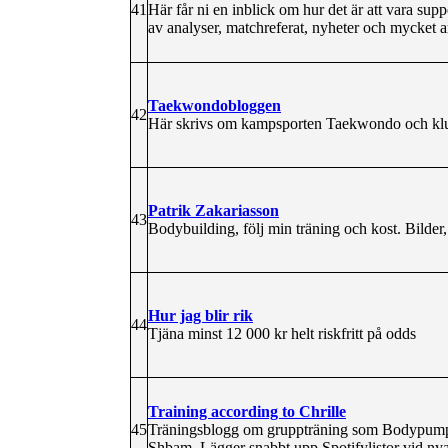
41
Här får ni en inblick om hur det är att vara sup
av analyser, matchreferat, nyheter och mycket
Taekwondobloggen
42
Här skrivs om kampsporten Taekwondo och k
Patrik Zakariasson
43
Bodybuilding, följ min träning och kost. Bilder, 
Hur jag blir rik
44
Tjäna minst 12 000 kr helt riskfritt på odds
Training according to Chrille
45
Träningsblogg om gruppträning som Bodypump
Shbam. Lägger snabbt upp Spotifylistor vid nya