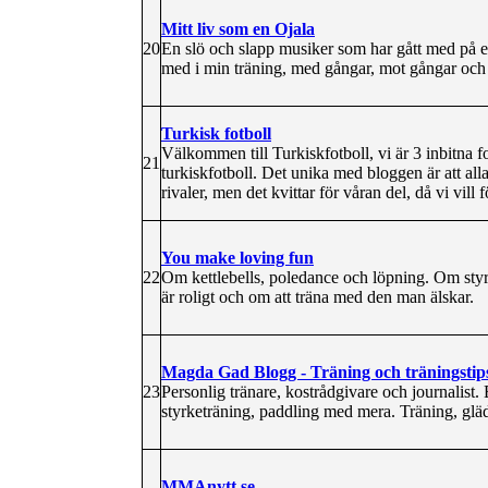
Mitt liv som en Ojala
20
En slö och slapp musiker som har gått med på 
med i min träning, med gångar, mot gångar och hu
Turkisk fotboll
Välkommen till Turkiskfotboll, vi är 3 inbitna f
21
turkiskfotboll. Det unika med bloggen är att alla
rivaler, men det kvittar för våran del, då vi vill
You make loving fun
22
Om kettlebells, poledance och löpning. Om styr
är roligt och om att träna med den man älskar.
Magda Gad Blogg - Träning och träningstip
23
Personlig tränare, kostrådgivare och journalist
styrketräning, paddling med mera. Träning, gläd
MMAnytt.se