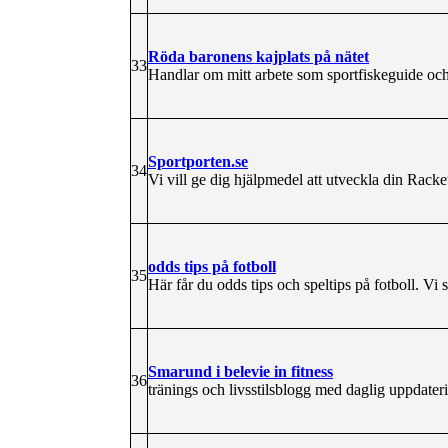
Röda baronens kajplats på nätet
33
Handlar om mitt arbete som sportfiskeguide oc
Sportporten.se
34
Vi vill ge dig hjälpmedel att utveckla din Rack
odds tips på fotboll
35
Här får du odds tips och speltips på fotboll. Vi 
Smarund i belevie in fitness
36
tränings och livsstilsblogg med daglig uppdater